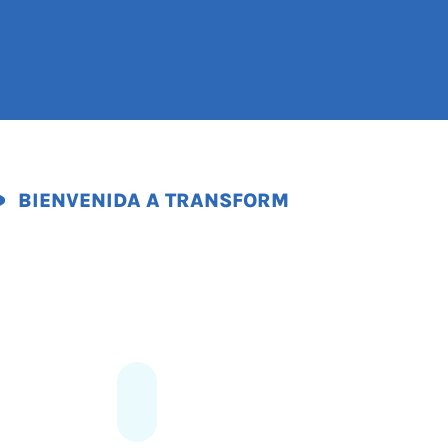
BIENVENIDA A TRANSFORM