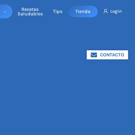
Recetas
Tienda
Tips
Login
Saludables
CONTACTO