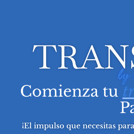
TRAN
by
Comienza tu
t
P
¡El impulso que necesitas par