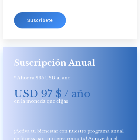
Suscríbete
Suscripción Anual
* Ahorra $35 USD al año
USD 97
$
/ año
en la moneda que elijas
¡Activa tu bienestar con nuestro programa anual
de fitness para mujeres como tú! Aprovecha el