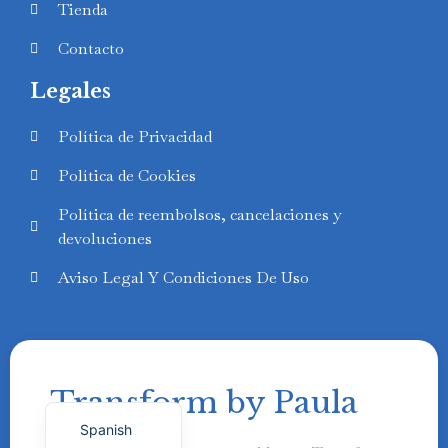
Tienda
Contacto
Legales
Swedish
Política de Privacidad
Finnish
Política de Cookies
Russian
Política de reembolsos, cancelaciones y
Polish
devoluciones
Portuguese
Aviso Legal Y Condiciones De Uso
Italian
German
French
Transform by Paula
English
Spanish