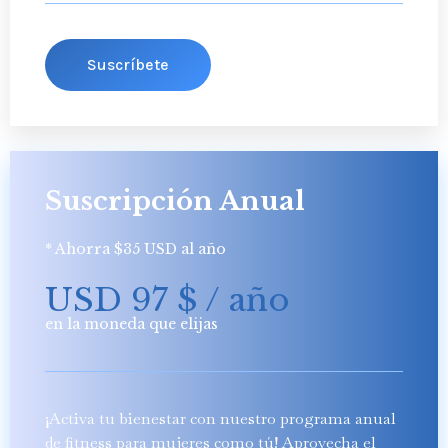
Suscríbete
Suscripción Anual
* Ahorra $35 USD al año
USD 97
$
/ año
en la moneda que elijas
¡Activa tu bienestar con nuestro programa anual
de fitness para mujeres como tú! Aprovecha el