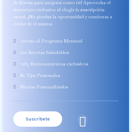
de fitness para mujeres como tú! Aprovecha el
descuento exclusivo al elegir la suscripción
anual. ¡No pierdas la oportunidad y comienza a
cuidar de ti misma
Acceso al Programa Mensual
200 Recetas Saludables
+165 Entrenamientos exclusivos
80 Tips Personales
Menús Personalizados
Suscríbete