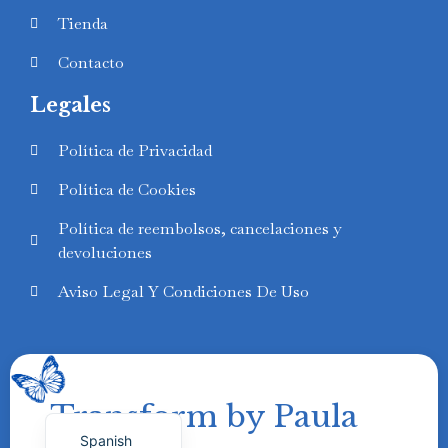
Tienda
Contacto
Legales
Swedish
Política de Privacidad
Finnish
Política de Cookies
Russian
Política de reembolsos, cancelaciones y
Polish
devoluciones
Portuguese
Aviso Legal Y Condiciones De Uso
Italian
German
French
Transform by Paula
English
Spanish