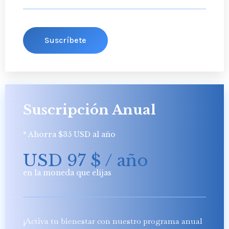
Suscríbete
Suscripción Anual
* Ahorra $35 USD al año
USD 97
$
/ año
en la moneda que elijas
¡Activa tu bienestar con nuestro programa anual