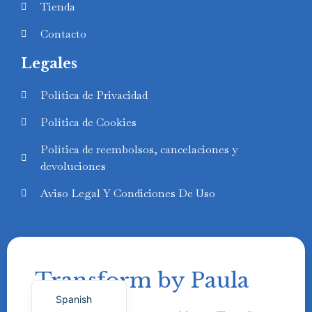
Tienda
Contacto
Legales
Swedish
Política de Privacidad
Finnish
Política de Cookies
Russian
Política de reembolsos, cancelaciones y
Polish
devoluciones
Portuguese
Aviso Legal Y Condiciones De Uso
Italian
German
French
Transform by Paula
English
Spanish