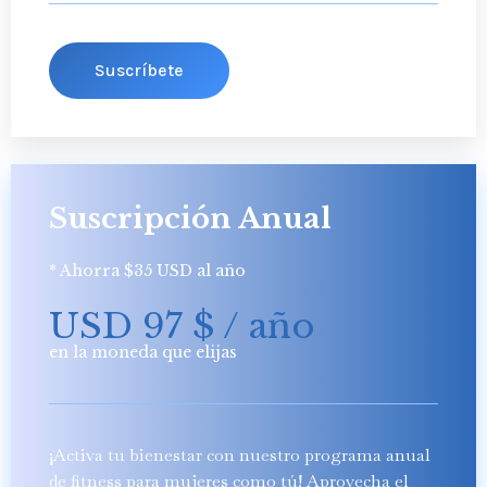
Suscríbete
Suscripción Anual
* Ahorra $35 USD al año
USD 97
$
/ año
en la moneda que elijas
¡Activa tu bienestar con nuestro programa anual
de fitness para mujeres como tú! Aprovecha el