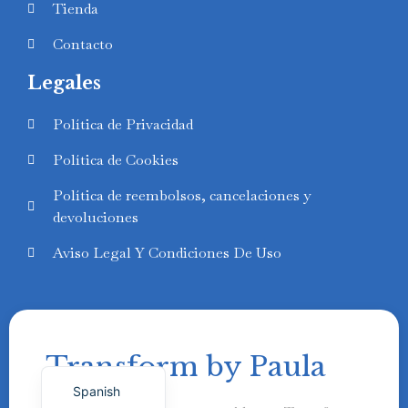
Tienda
Contacto
Legales
Swedish
Política de Privacidad
Finnish
Política de Cookies
Russian
Política de reembolsos, cancelaciones y
Polish
devoluciones
Portuguese
Aviso Legal Y Condiciones De Uso
Italian
German
French
Transform by Paula
English
Spanish