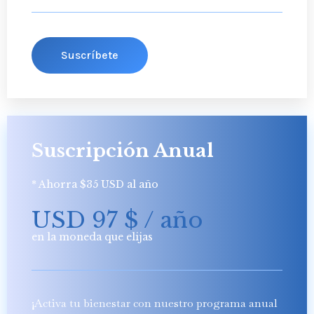
Suscríbete
Suscripción Anual
* Ahorra $35 USD al año
USD 97
$
/ año
en la moneda que elijas
¡Activa tu bienestar con nuestro programa anual