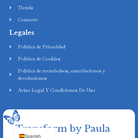
Tienda
Contacto
Legales
Swedish
Política de Privacidad
Finnish
Política de Cookies
Russian
Política de reembolsos, cancelaciones y
Polish
devoluciones
Portuguese
Aviso Legal Y Condiciones De Uso
Italian
German
French
Transform by Paula
English
Spanish