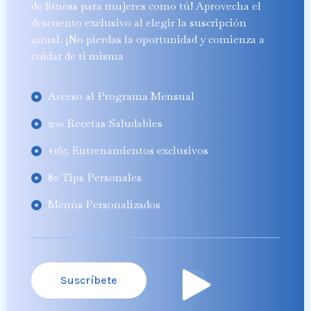
de fitness para mujeres como tú! Aprovecha el
descuento exclusivo al elegir la suscripción
anual. ¡No pierdas la oportunidad y comienza a
cuidar de ti misma
Acceso al Programa Mensual
200 Recetas Saludables
+165 Entrenamientos exclusivos
80 Tips Personales
Menús Personalizados
Suscríbete