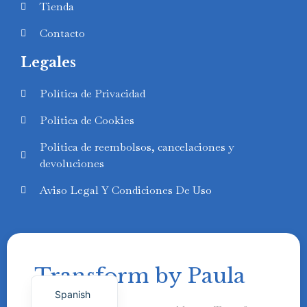
Tienda
Contacto
Legales
Swedish
Política de Privacidad
Finnish
Política de Cookies
Russian
Política de reembolsos, cancelaciones y
Polish
devoluciones
Portuguese
Aviso Legal Y Condiciones De Uso
Italian
German
French
Transform by Paula
English
Spanish