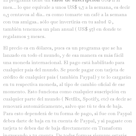
mes… lo que equivale a unos US$ 2,7 a la semana, es decir
0,3 centavos al día.. es como tomarte un café a la semana
con tus amigas.. sólo que invertirás en tu salud ☺️,
también tenemos un plan anual ( US$ 97) en donde te
regalamos 3 meses.
El precio es en dólares, pues es un programa que se ha
lanzado en todo el mundo, y de esa manera es más fácil
una moneda internacional. El pago está habilitado para
cualquier país del mundo. Se puede pagar con tarjeta de
crédito de cualquier país ( también Paypal) y te lo cargarán
Swedish
en tu respectiva moneda, al tipo de cambio oficial de ese
momento. Esto funciona como cualquier suscripción en
Finnish
cualquier parte del mundo ( Netflix, Spotify, etc) es decir se
Russian
renovará automáticamente, salvo que tú te des de baja.
Polish
Para esto dependerá de tu forma de pago, si fue con Paypal
debes darte de baja en tu cuenta de Paypal, y si pagaste con
Portuguese
tarjeta te debes dar de baja directamente en Transform
Italian
ingresando a tu cuenta. De todas formas siempre estarás