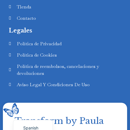
Tienda
Contacto
Legales
Swedish
Política de Privacidad
Finnish
Política de Cookies
Russian
Política de reembolsos, cancelaciones y
Polish
devoluciones
Portuguese
Aviso Legal Y Condiciones De Uso
Italian
German
French
Transform by Paula
English
Spanish