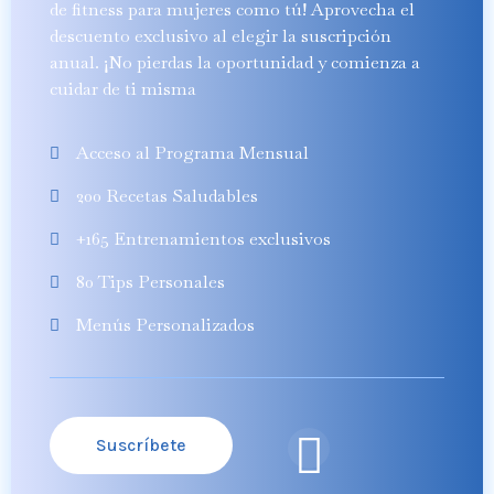
de fitness para mujeres como tú! Aprovecha el
descuento exclusivo al elegir la suscripción
anual. ¡No pierdas la oportunidad y comienza a
cuidar de ti misma
Acceso al Programa Mensual
200 Recetas Saludables
+165 Entrenamientos exclusivos
80 Tips Personales
Menús Personalizados
Suscríbete