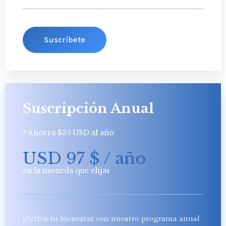
Suscríbete
Suscripción Anual
* Ahorra $35 USD al año
USD 97
$
/ año
en la moneda que elijas
¡Activa tu bienestar con nuestro programa anual