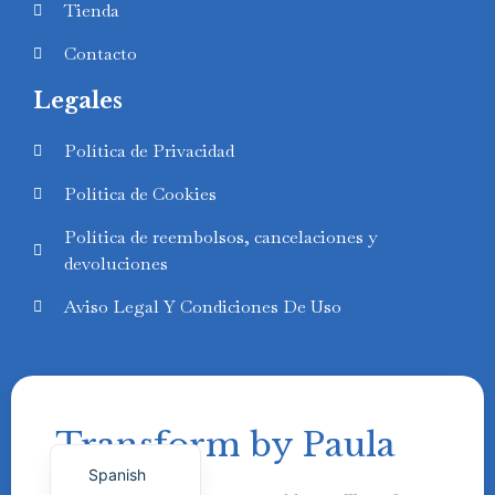
Tienda
Contacto
Legales
Swedish
Política de Privacidad
Finnish
Política de Cookies
Russian
Política de reembolsos, cancelaciones y
Polish
devoluciones
Portuguese
Aviso Legal Y Condiciones De Uso
Italian
German
French
Transform by Paula
English
Spanish