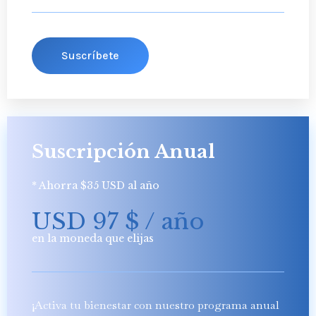
Suscríbete
Suscripción Anual
* Ahorra $35 USD al año
USD 97
$
/ año
en la moneda que elijas
¡Activa tu bienestar con nuestro programa anual