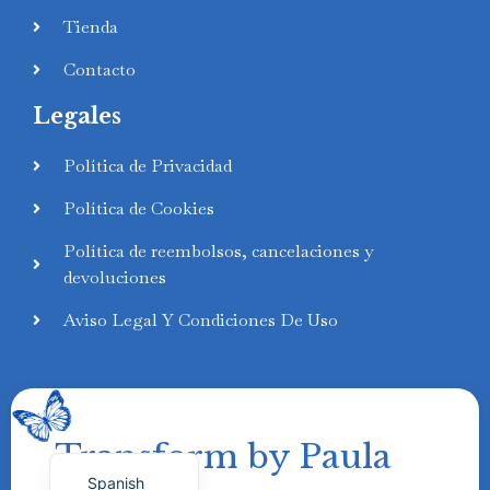
Tienda
Contacto
Legales
Swedish
Política de Privacidad
Finnish
Política de Cookies
Russian
Política de reembolsos, cancelaciones y
Polish
devoluciones
Portuguese
Aviso Legal Y Condiciones De Uso
Italian
German
French
Transform by Paula
English
Spanish