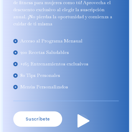
de fitness para mujeres como tú! Aprovecha el
descuento exclusivo al elegir la suscripción
anual. ¡No pierdas la oportunidad y comienza a
cuidar de ti misma
Acceso al Programa Mensual
200 Recetas Saludables
+165 Entrenamientos exclusivos
80 Tips Personales
Menús Personalizados
Suscríbete