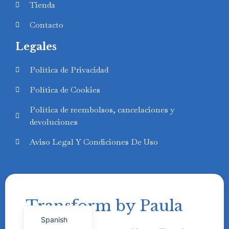
Tienda
Contacto
Legales
Swedish
Política de Privacidad
Finnish
Política de Cookies
Russian
Política de reembolsos, cancelaciones y
Polish
devoluciones
Portuguese
Aviso Legal Y Condiciones De Uso
Italian
German
French
Transform by Paula
English
Spanish