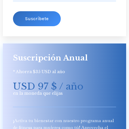
Suscríbete
Suscripción Anual
* Ahorra $35 USD al año
USD 97
$
/ año
en la moneda que elijas
¡Activa tu bienestar con nuestro programa anual
de fitness para mujeres como tú! Aprovecha el