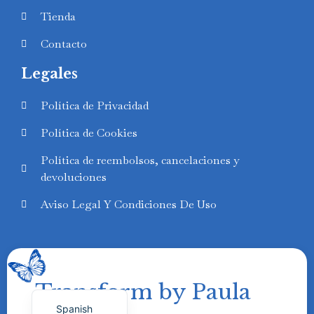
Tienda
Contacto
Legales
Swedish
Política de Privacidad
Finnish
Política de Cookies
Russian
Política de reembolsos, cancelaciones y
Polish
devoluciones
Portuguese
Aviso Legal Y Condiciones De Uso
Italian
German
French
Transform by Paula
English
Spanish