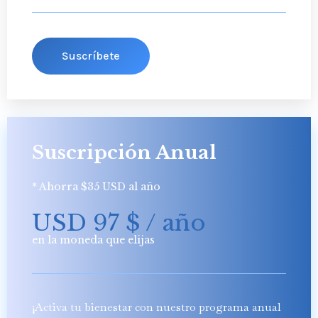
Suscríbete
Suscripción Anual
* Ahorra $35 USD al año
USD 97
$
/ año
en la moneda que elijas
¡Activa tu bienestar con nuestro programa anual