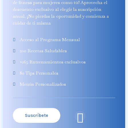
de fitness para mujeres como tú! Aprovecha el
descuento exclusivo al elegir la suscripción
anual. ¡No pierdas la oportunidad y comienza a
cuidar de ti misma
Acceso al Programa Mensual
200 Recetas Saludables
+165 Entrenamientos exclusivos
80 Tips Personales
Menús Personalizados
Suscríbete