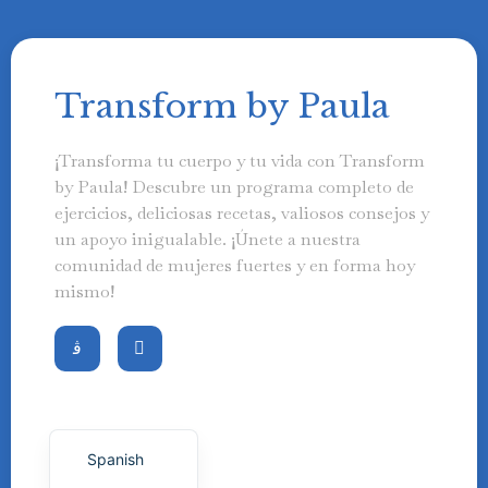
Transform by Paula
Swedish
¡Transforma tu cuerpo y tu vida con Transform
Finnish
by Paula! Descubre un programa completo de
Russian
ejercicios, deliciosas recetas, valiosos consejos y
un apoyo inigualable. ¡Únete a nuestra
Polish
comunidad de mujeres fuertes y en forma hoy
Portuguese
mismo!
Italian
German
French
English
Spanish