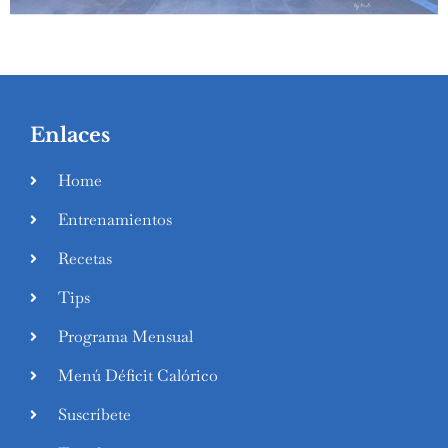
Enlaces
Home
Entrenamientos
Swedish
Recetas
Finnish
Tips
Russian
Programa Mensual
Polish
Menú Déficit Calórico
Portuguese
Suscríbete
Italian