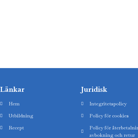
Länkar
Juridisk
Hem
Integritetspolicy
Utbildning
Policy för cookies
Recept
Policy för återbetalni
avbokning och retur