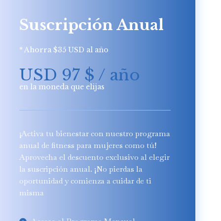
Suscripción Anual
* Ahorra $35 USD al año
USD 97
$
/ año
en la moneda que elijas
¡Activa tu bienestar con nuestro programa
anual de fitness para mujeres como tú!
Aprovecha el descuento exclusivo al elegir
la suscripción anual. ¡No pierdas la
oportunidad y comienza a cuidar de ti
misma