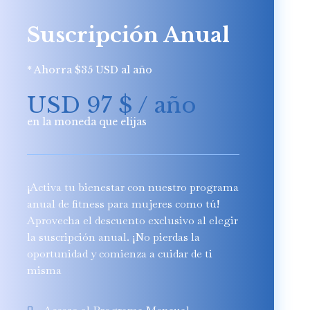
Suscripción Anual
* Ahorra $35 USD al año
USD 97
$
/ año
en la moneda que elijas
¡Activa tu bienestar con nuestro programa
anual de fitness para mujeres como tú!
Aprovecha el descuento exclusivo al elegir
la suscripción anual. ¡No pierdas la
oportunidad y comienza a cuidar de ti
misma