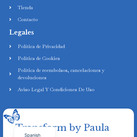
Tienda
Contacto
Legales
Swedish
Política de Privacidad
Finnish
Política de Cookies
Russian
Política de reembolsos, cancelaciones y
Polish
devoluciones
Portuguese
Aviso Legal Y Condiciones De Uso
Italian
German
French
Transform by Paula
English
Spanish