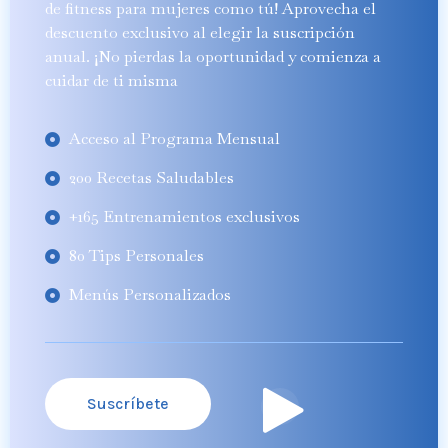
de fitness para mujeres como tú! Aprovecha el
descuento exclusivo al elegir la suscripción
anual. ¡No pierdas la oportunidad y comienza a
cuidar de ti misma
Acceso al Programa Mensual
200 Recetas Saludables
+165 Entrenamientos exclusivos
80 Tips Personales
Menús Personalizados
Suscríbete