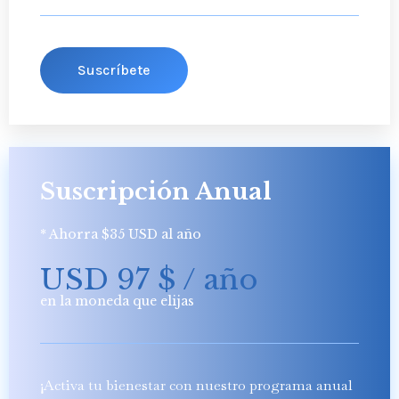
Suscríbete
Suscripción Anual
* Ahorra $35 USD al año
USD 97
$
/ año
en la moneda que elijas
¡Activa tu bienestar con nuestro programa anual