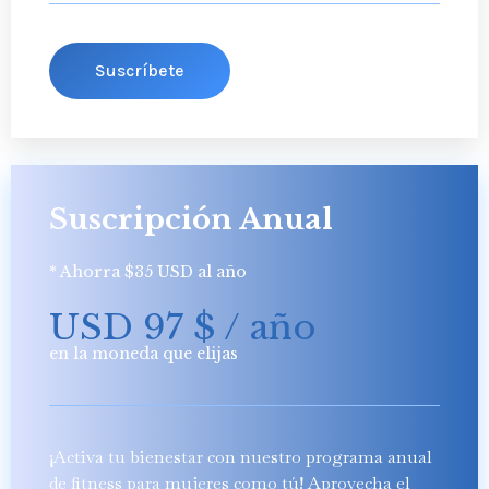
Suscríbete
Suscripción Anual
* Ahorra $35 USD al año
USD 97
$
/ año
en la moneda que elijas
¡Activa tu bienestar con nuestro programa anual
de fitness para mujeres como tú! Aprovecha el