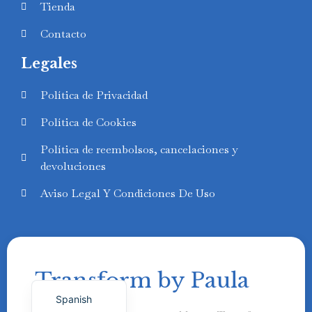
Tienda
Contacto
Legales
Swedish
Política de Privacidad
Finnish
Política de Cookies
Russian
Política de reembolsos, cancelaciones y
Polish
devoluciones
Portuguese
Aviso Legal Y Condiciones De Uso
Italian
German
French
Transform by Paula
English
Spanish