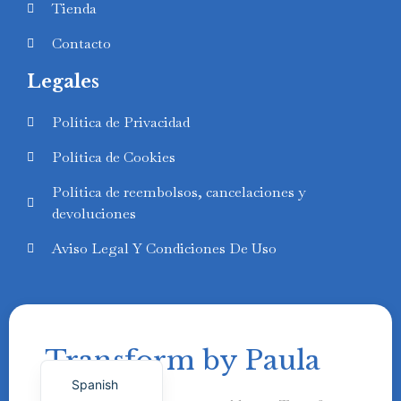
Tienda
Contacto
Legales
Swedish
Política de Privacidad
Finnish
Política de Cookies
Russian
Política de reembolsos, cancelaciones y
Polish
devoluciones
Portuguese
Aviso Legal Y Condiciones De Uso
Italian
German
French
Transform by Paula
English
Spanish