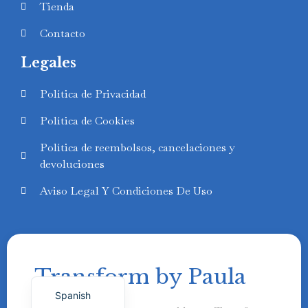
Tienda
Contacto
Legales
Swedish
Política de Privacidad
Finnish
Política de Cookies
Russian
Política de reembolsos, cancelaciones y
Polish
devoluciones
Portuguese
Aviso Legal Y Condiciones De Uso
Italian
German
French
Transform by Paula
English
Spanish