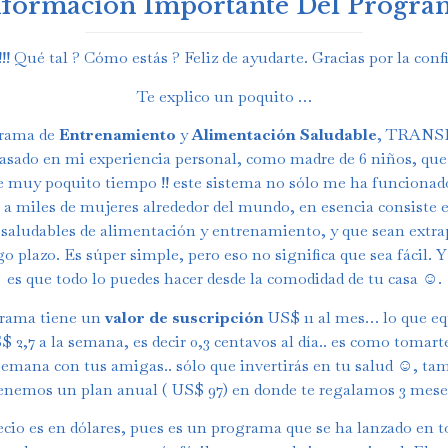
nformación Importante Del Progra
!!! Qué tal ? Cómo estás ? Feliz de ayudarte. Gracias por la confi
Te explico un poquito …
rama de
Entrenamiento
y
Alimentación Saludable
, TRAN
 basado en mi experiencia personal, como madre de 6 niños, que 
e muy poquito tiempo !! este sistema no sólo me ha funcionado
 a miles de mujeres alrededor del mundo, en esencia consiste e
 saludables de alimentación y entrenamiento, y que sean extra
go plazo. Es súper simple, pero eso no significa que sea fácil. 
es que todo lo puedes hacer desde la comodidad de tu casa ☺️.
grama tiene un
valor de suscripción
US$ 11 al mes… lo que eq
 2,7 a la semana, es decir 0,3 centavos al día.. es como tomart
 semana con tus amigas.. sólo que invertirás en tu salud ☺️, ta
enemos un plan anual ( US$ 97) en donde te regalamos 3 mese
ecio es en dólares, pues es un programa que se ha lanzado en t