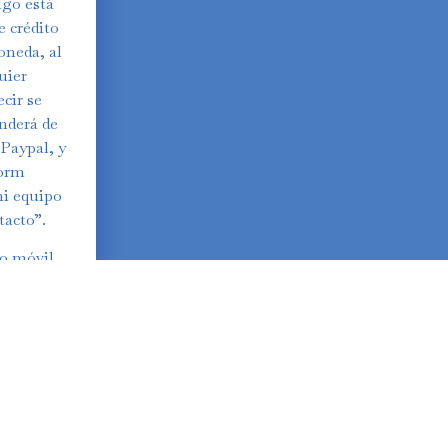
ago está
e crédito
oneda, al
uier
ecir se
nderá de
 Paypal, y
form
mi equipo
tacto”.
no móvil,
ntación y
y el poco
ensual (
idad,
, con lo
( antes