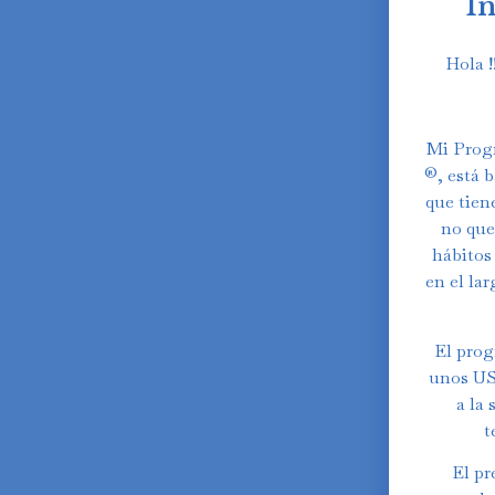
I
Hola !
Mi Prog
®️, está
que tien
no que
hábitos
en el lar
El pro
unos US$
a la
Swedish
t
Finnish
El pr