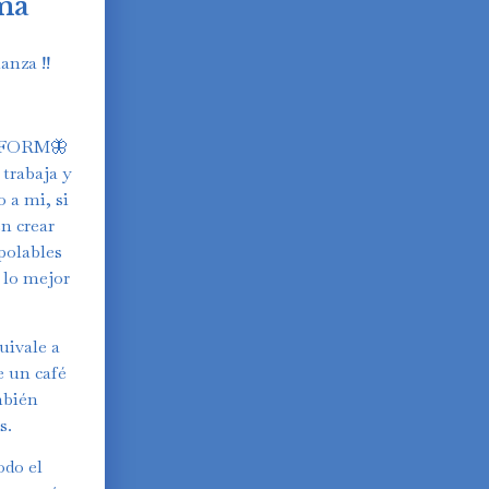
ma
anza !!
SFORM🦋
trabaja y
 a mi, si
n crear
polables
Y lo mejor
uivale a
e un café
mbién
s.
odo el