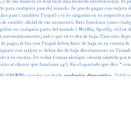
y de esa manera es más fácil una moneda internacional. El p
do para cualquier país del mundo. Se puede pagar con tarjeta d
uier país ( también Paypal) y te lo cargarán en tu respectiva m
o de cambio oficial de ese momento. Esto funciona como cualq
pción en cualquier parte del mundo ( Netflix, Spotify, etc) es d
á automáticamente, salvo que tú te des de baja. Para esto depe
de pago, si fue con Paypal debes darte de baja en tu cuenta de
pagaste con tarjeta te debes dar de baja directamente en Trans
do a tu cuenta. De todas formas siempre estarás asistida por 
vicio al cliente que funciona 24/7. En el apartado que dice “ con
ORM🦋®️lo puedes ver desde
cualquier dispositivo
, Teléfo
Tablet, Ordenador ( computador) y Televisión ( Smart TV)
itirá a ustedes aprender a autogestionarse en su plan de alime
namiento con las cosas simples que tenemos en nuestras casas 
que tenemos todas. Podrán tener un plan de entrenamiento m
dido por semanas de Lunes a Viernes y los Sábados para flexibil
iento y relajación), este plan se cambia totalmente mes a mes
a día primero de cada mes, tendrás rutinas totalmente nuevas 