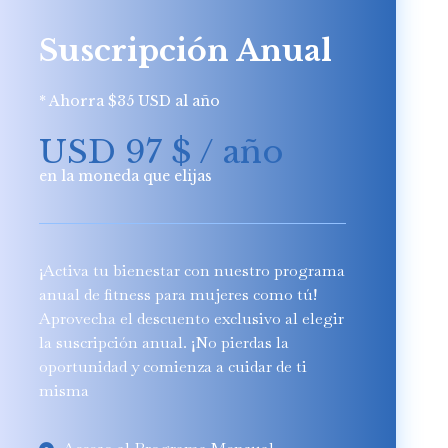
Suscripción Anual
* Ahorra $35 USD al año
USD 97
$
/ año
en la moneda que elijas
¡Activa tu bienestar con nuestro programa
anual de fitness para mujeres como tú!
Aprovecha el descuento exclusivo al elegir
la suscripción anual. ¡No pierdas la
oportunidad y comienza a cuidar de ti
misma