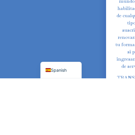
Russian
mundo, 
habilita
Polish
de cualq
Portuguese
tip
suscri
Italian
renovar
German
tu forma 
French
si 
ingresan
English
de ser
Spanish
TRANSF
Les perm
de entre
tiempo 
divi
estiram
que cad