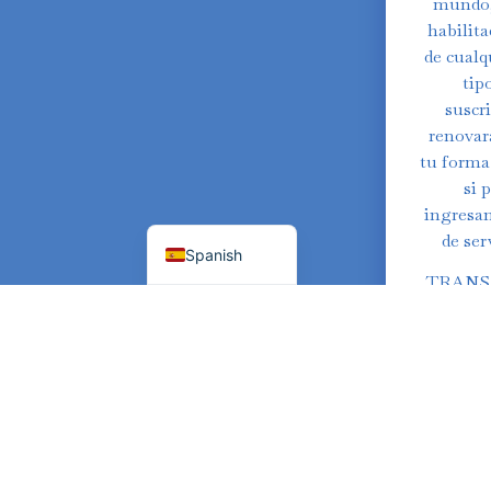
Russian
mundo, 
habilita
Polish
de cualq
Portuguese
tip
suscri
Italian
renovar
German
tu forma 
French
si 
ingresan
English
de ser
Spanish
TRANSF
Les perm
de entre
tiempo 
divi
estiram
que cad