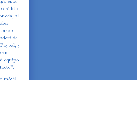
ago está
e crédito
oneda, al
uier
ecir se
nderá de
 Paypal, y
form
mi equipo
tacto”.
no móvil,
ntación y
y el poco
ensual (
idad,
, con lo
( antes