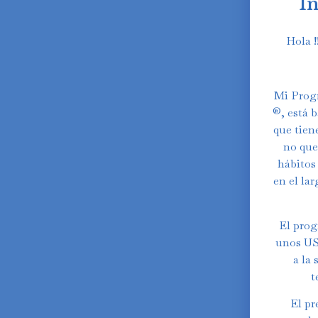
I
Hola !
Mi Prog
®️, está
que tien
no que
hábitos
en el lar
El pro
unos US$
a la
Swedish
t
Finnish
El pr