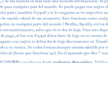
y de esa manera es más fácil una moneda internacional. El p
do para cualquier país del mundo. Se puede pagar con tarjeta d
uier país ( también Paypal) y te lo cargarán en tu respectiva m
o de cambio oficial de ese momento. Esto funciona como cualq
pción en cualquier parte del mundo ( Netflix, Spotify, etc) es d
á automáticamente, salvo que tú te des de baja. Para esto depe
de pago, si fue con Paypal debes darte de baja en tu cuenta de
pagaste con tarjeta te debes dar de baja directamente en Trans
do a tu cuenta. De todas formas siempre estarás asistida por 
vicio al cliente que funciona 24/7. En el apartado que dice “ con
ORM🦋®️lo puedes ver desde
cualquier dispositivo
, Teléfo
Tablet, Ordenador ( computador) y Televisión ( Smart TV)
itirá a ustedes aprender a autogestionarse en su plan de alime
namiento con las cosas simples que tenemos en nuestras casas 
que tenemos todas. Podrán tener un plan de entrenamiento m
dido por semanas de Lunes a Viernes y los Sábados para flexibil
iento y relajación), este plan se cambia totalmente mes a mes
a día primero de cada mes, tendrás rutinas totalmente nuevas 