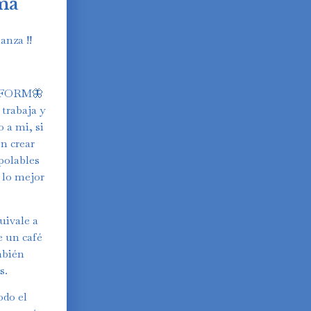
ma
anza !!
SFORM🦋
trabaja y
 a mi, si
n crear
polables
Y lo mejor
uivale a
e un café
mbién
s.
odo el