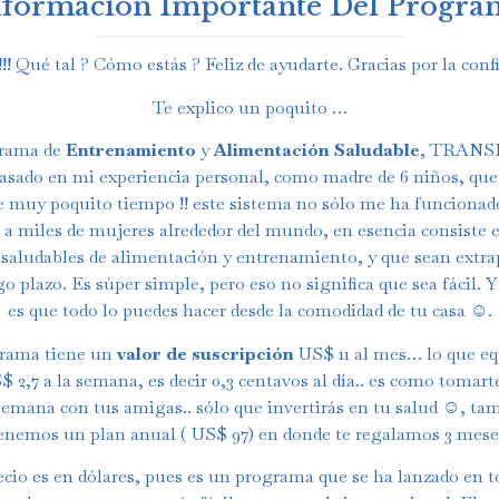
nformación Importante Del Progra
!!! Qué tal ? Cómo estás ? Feliz de ayudarte. Gracias por la confi
Te explico un poquito …
rama de
Entrenamiento
y
Alimentación Saludable
, TRAN
 basado en mi experiencia personal, como madre de 6 niños, que 
e muy poquito tiempo !! este sistema no sólo me ha funcionado
 a miles de mujeres alrededor del mundo, en esencia consiste e
 saludables de alimentación y entrenamiento, y que sean extra
go plazo. Es súper simple, pero eso no significa que sea fácil. 
es que todo lo puedes hacer desde la comodidad de tu casa ☺️.
grama tiene un
valor de suscripción
US$ 11 al mes… lo que eq
 2,7 a la semana, es decir 0,3 centavos al día.. es como tomart
 semana con tus amigas.. sólo que invertirás en tu salud ☺️, ta
enemos un plan anual ( US$ 97) en donde te regalamos 3 mese
ecio es en dólares, pues es un programa que se ha lanzado en t