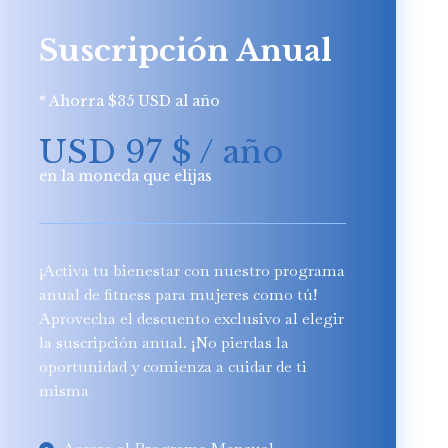
Suscripción Anual
* Ahorra $35 USD al año
USD 97
$
/ año
en la moneda que elijas
¡Activa tu bienestar con nuestro programa
anual de fitness para mujeres como tú!
Aprovecha el descuento exclusivo al elegir
la suscripción anual. ¡No pierdas la
oportunidad y comienza a cuidar de ti
misma