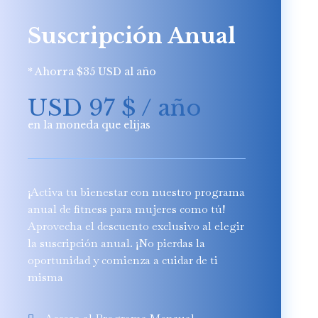
Suscripción Anual
* Ahorra $35 USD al año
USD 97
$
/ año
en la moneda que elijas
¡Activa tu bienestar con nuestro programa
anual de fitness para mujeres como tú!
Aprovecha el descuento exclusivo al elegir
la suscripción anual. ¡No pierdas la
oportunidad y comienza a cuidar de ti
misma