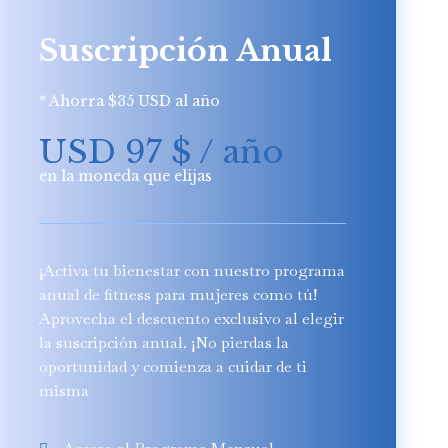
Suscripción Anual
* Ahorra $35 USD al año
USD 97
$
/ año
en la moneda que elijas
¡Activa tu bienestar con nuestro programa
anual de fitness para mujeres como tú!
Aprovecha el descuento exclusivo al elegir
la suscripción anual. ¡No pierdas la
oportunidad y comienza a cuidar de ti
misma