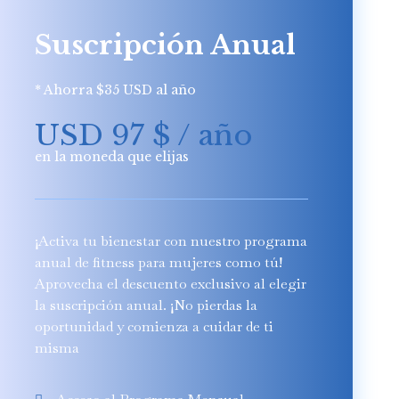
Suscripción Anual
* Ahorra $35 USD al año
USD 97
$
/ año
en la moneda que elijas
¡Activa tu bienestar con nuestro programa
anual de fitness para mujeres como tú!
Aprovecha el descuento exclusivo al elegir
la suscripción anual. ¡No pierdas la
oportunidad y comienza a cuidar de ti
misma