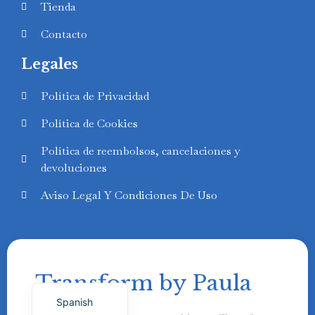
Tienda
Contacto
Legales
Swedish
Política de Privacidad
Finnish
Política de Cookies
Russian
Política de reembolsos, cancelaciones y
Polish
devoluciones
Portuguese
Aviso Legal Y Condiciones De Uso
Italian
German
French
Transform by Paula
English
Spanish