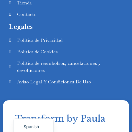
Tienda
Contacto
Legales
Swedish
Política de Privacidad
Finnish
Política de Cookies
Russian
Política de reembolsos, cancelaciones y
Polish
devoluciones
Portuguese
Aviso Legal Y Condiciones De Uso
Italian
German
French
Transform by Paula
English
Spanish