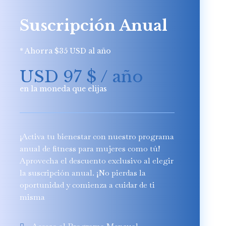
Suscripción Anual
* Ahorra $35 USD al año
USD 97
$
/ año
en la moneda que elijas
¡Activa tu bienestar con nuestro programa
anual de fitness para mujeres como tú!
Aprovecha el descuento exclusivo al elegir
la suscripción anual. ¡No pierdas la
oportunidad y comienza a cuidar de ti
misma