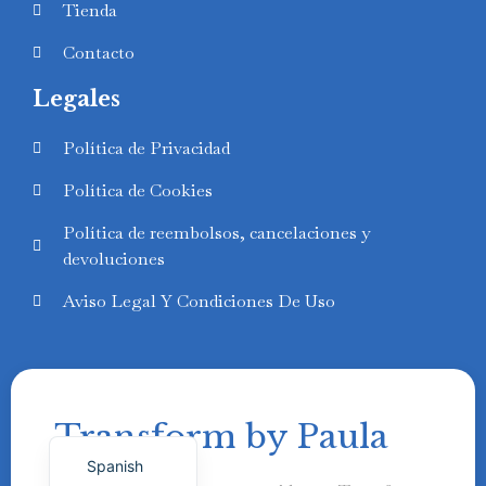
Tienda
Contacto
Legales
Swedish
Política de Privacidad
Finnish
Política de Cookies
Russian
Política de reembolsos, cancelaciones y
Polish
devoluciones
Portuguese
Aviso Legal Y Condiciones De Uso
Italian
German
French
Transform by Paula
English
Spanish