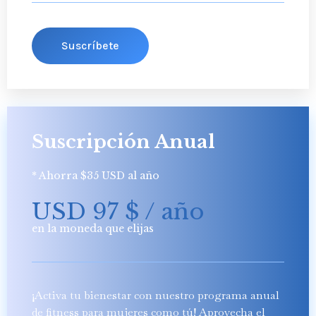
Suscríbete
Suscripción Anual
* Ahorra $35 USD al año
USD 97
$
/ año
en la moneda que elijas
¡Activa tu bienestar con nuestro programa anual
de fitness para mujeres como tú! Aprovecha el