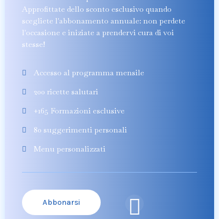
Approfittate dello sconto esclusivo quando
scegliete l'abbonamento annuale: non perdete
l'occasione e iniziate a prendervi cura di voi
stesse!
Accesso al programma mensile
200 ricette salutari
+165 Formazioni esclusive
80 suggerimenti personali
Menu personalizzati
Abbonarsi