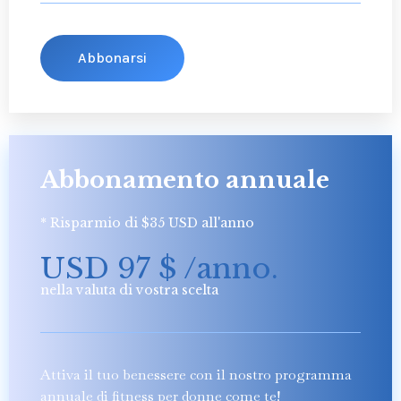
Abbonarsi
Abbonamento annuale
* Risparmio di $35 USD all'anno
USD 97
$
/anno
.
nella valuta di vostra scelta
Attiva il tuo benessere con il nostro programma
annuale di fitness per donne come te!