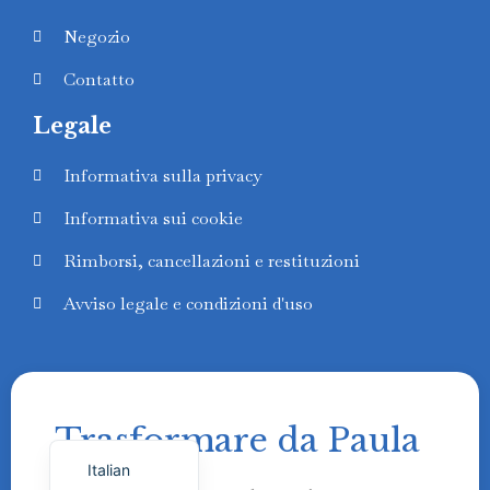
Negozio
Contatto
Legale
Swedish
Informativa sulla privacy
Finnish
Informativa sui cookie
Russian
Polish
Rimborsi, cancellazioni e restituzioni
Portuguese
Avviso legale e condizioni d'uso
German
French
English
Trasformare da Paula
Spanish
Italian