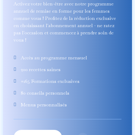
Activez votre bien-être avec notre programme
annuel de remise en forme pour les femmes
comme vous ! Profitez de la réduction exclusive
en choisissant l'abonnement annuel - ne ratez
pas l'occasion et commencez à prendre soin de
vous !
Accès au programme mensuel
200 recettes saines
+165 Formations exclusives
80 conseils personnels
Menus personnalisés