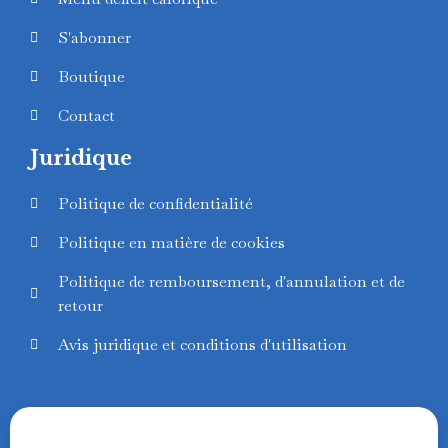
S'abonner
Boutique
Contact
Juridique
Politique de confidentialité
Swedish
Politique en matière de cookies
Finnish
Politique de remboursement, d'annulation et de
Russian
retour
Polish
Avis juridique et conditions d'utilisation
Portuguese
Italian
German
English