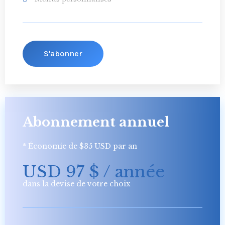
S'abonner
Abonnement annuel
* Économie de $35 USD par an
USD 97
$
/ année
dans la devise de votre choix